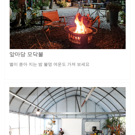
앞마당 모닥불
별이 쏟아 지는 밤 불멍 여운도 가져 보세요