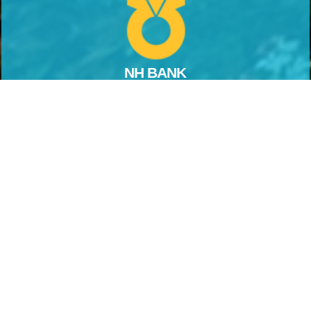
NH BANK
농협 : 356-1494-0827-13
아우라지강변펜션
010-5471-7033
AM 10:00 ~ PM 06:00
강원도 정선군 여량면 달뜬골길 24