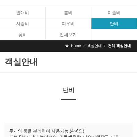
안개비
봄비
이슬비
사랑비
여우비
단비
꽃비
전체보기
Home
객실안내
전체 객실안내
객실안내
단비
두개의 룸을 분리하여 사용가능.(4~6인)