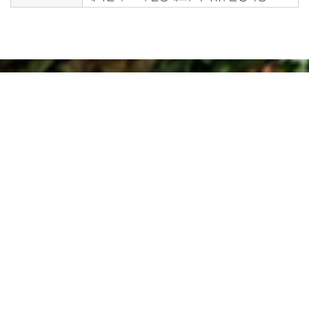
NH BANK
농협 : 356-1494-0827-13
아우라지강변펜션