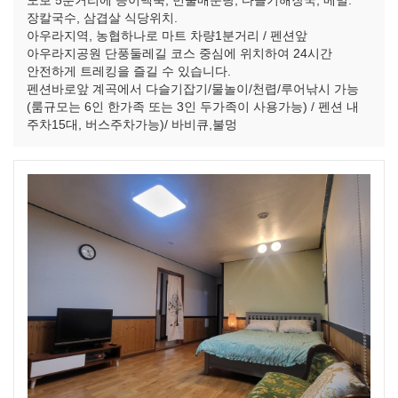
도보 5분거리에 능이백숙, 민물매운탕, 다슬기해장국, 메밀.
장칼국수, 삼겹살 식당위치.
아우라지역, 농협하나로 마트 차량1분거리 / 펜션앞
아우라지공원 단풍둘레길 코스 중심에 위치하여 24시간
안전하게 트레킹을 즐길 수 있습니다.
펜션바로앞 계곡에서 다슬기잡기/물놀이/천렵/루어낚시 가능
(룸규모는 6인 한가족 또는 3인 두가족이 사용가능) / 펜션 내
주차15대, 버스주차가능)/ 바비큐,불멍