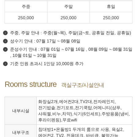
주중
주말
휴일
250,000
250,000
250,000
주중, 주말 안내 : 주중(월~목), 주말(금~토, 공휴일 전일, 공휴일)
성수기 안내 : 07월 17일 ~ 08월 08일
준성수기 안내 : 07월 01일 ~ 07월 16일 , 08월 09일 ~ 08월 31일
, 10월 01일 ~ 10월 31일
기준 인원 초과시 1인당 10,000원 추가
Rooms structure
객실구조/시설안내
화장실2개,에어컨2대,TV2대,전자레인지,
전기밥솥,전기포트,전기쿡탑,어메니티(샴푸,
내부시설
샤워젤,비누,치약),식기(6인세트),주방용품(냄비,
후라이펜등),무료wifi
침대방1+온돌방1 두개의 룸으로 사용, 욕실2,
내부구조
에어컨2, TV2, 전용데크, 바비큐, 불멍가능