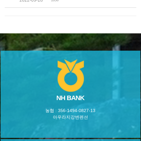
NH BANK
농협 : 356-1494-0827-13
아우라지강변펜션