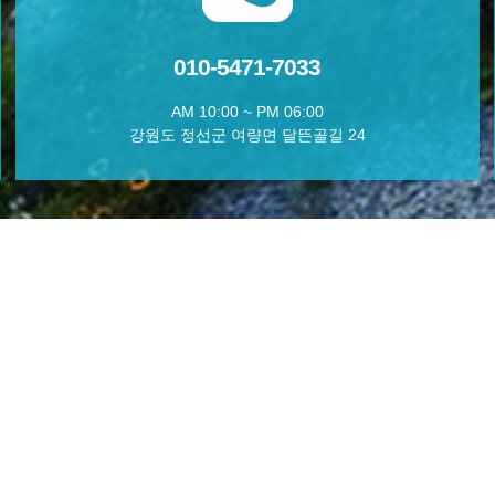
010-5471-7033
AM 10:00 ~ PM 06:00
강원도 정선군 여량면 달뜬골길 24
ROOM
AROUND
안개비
주변관광지
봄비
이슬비
사랑비
여우비
단비