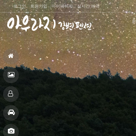
로그인
회원가입
마이페이지
실시간 예약
P
펜션
홈
으
펜
로
션
객
전
실
주