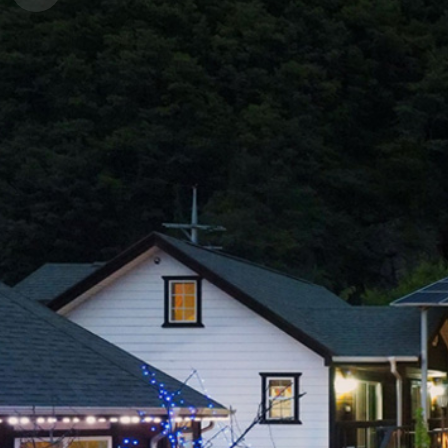
경
안
변
포
내
관
토
광
앨
범