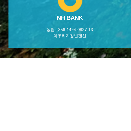
NH BANK
농협 : 356-1494-0827-13
아우라지강변펜션
PENSION
PREVIEW
펜션지기 인사말
펜션전경
오시는길
야생화와 자연석정원
주변전경
특별한서비스