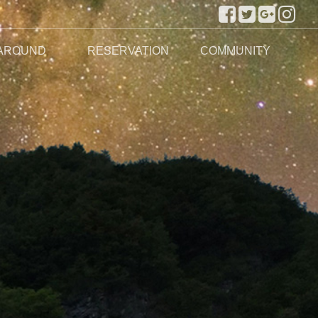
AROUND
RESERVATION
COMMUNITY
주변관광지
실시간 예약하기
예약안내
공지사항
이용후기
이용문의
포토앨범