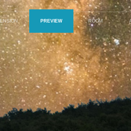
ENSION
PREVIEW
ROOM
지기 인사말
오시는길
야생화와 자연석정원
특별한서비스
펜션전경
주변전경
전체보기
안개비
이슬비
사랑비
여우비
봄비
단비
꽃비