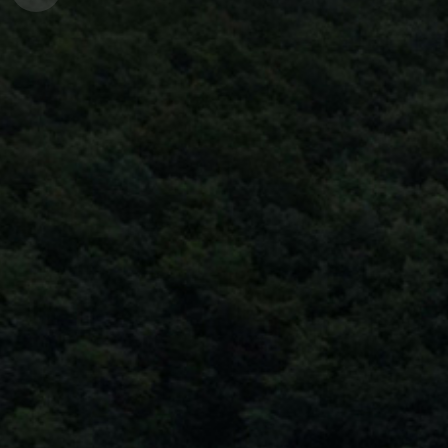
경
안
변
포
내
관
토
광
앨
범