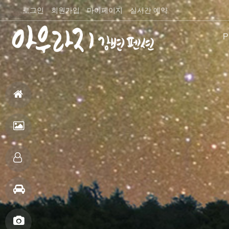
로그인
회원가입
마이페이지
실시간 예약
P
펜션
홈
으
펜
로
션
객
전
실
주