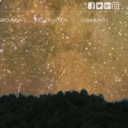
AROUND
RESERVATION
COMMUNITY
주변관광지
실시간 예약하기
예약안내
공지사항
이용후기
이용문의
포토앨범