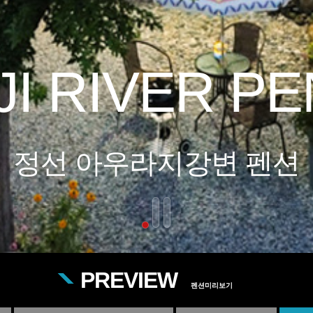
I RIVER P
정선 아우라지강변 펜션
PREVIEW
펜션미리보기