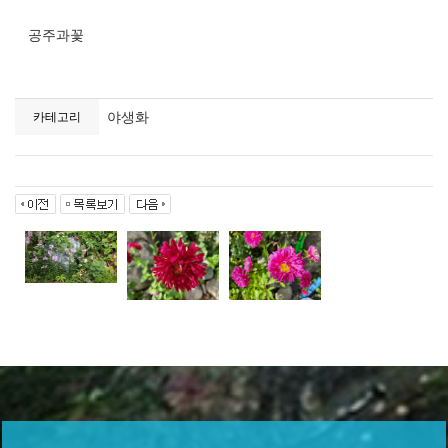
공주과꽃
야생화
카테고리