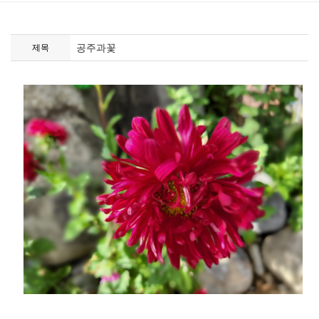
공주과꽃
제목