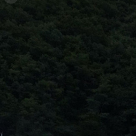
경
안
변
포
내
관
토
광
앨
범