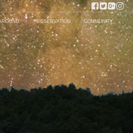
AROUND
RESERVATION
COMMUNITY
주변관광지
실시간 예약하기
예약안내
공지사항
이용후기
이용문의
포토앨범