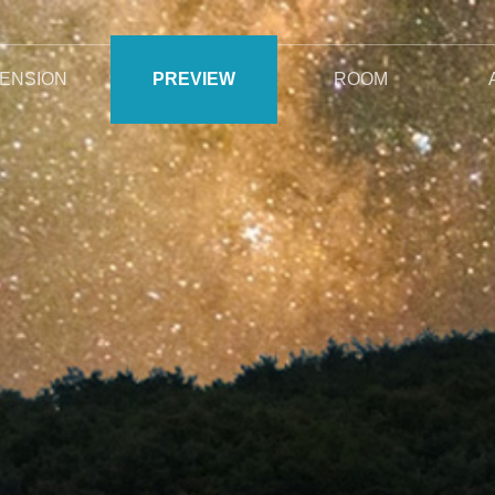
ENSION
PREVIEW
ROOM
지기 인사말
오시는길
야생화와 자연석정원
특별한서비스
펜션전경
주변전경
전체보기
안개비
이슬비
사랑비
여우비
봄비
단비
꽃비