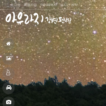
로그인
회원가입
마이페이지
실시간 예약
P
펜션
홈
으
펜
로
션
객
전
실
주