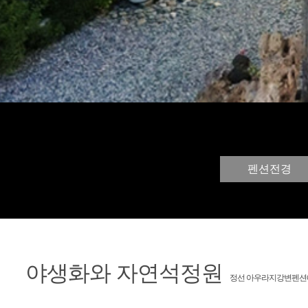
펜션전경
야생화와 자연석정원
정선 아우라지강변펜션에