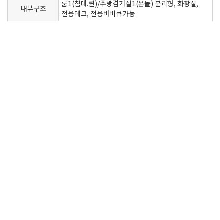
룸1(침대.퀸)/주방겸거실1(온돌) 분리형, 화장실,
내부구조
전용데크, 전용바비큐가능
NH BANK
농협 : 356-1494-0827-13
아우라지강변펜션