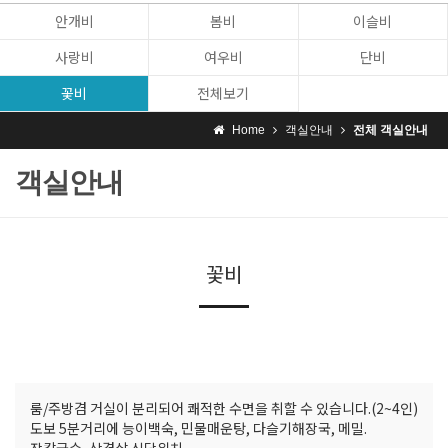
안개비
봄비
이슬비
사랑비
여우비
단비
꽃비
전체보기
Home
객실안내
전체 객실안내
객실안내
꽃비
룸/주방겸 거실이 분리되어 쾌적한 수면을 취할 수 있습니다.(2~4인)
도보 5분거리에 능이백숙, 민물매운탕, 다슬기해장국, 메밀.