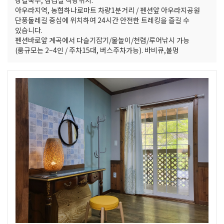
장칼국수, 삼겹살 식당위치.
아우라지역, 농협하나로마트 차량1분거리 / 펜션앞 아우라지공원
단풍둘레길 중심에 위치하여 24시간 안전한 트레킹을 즐길 수
있습니다.
펜션바로앞 계곡에서 다슬기잡기/물놀이/천렵/루어낚시 가능
(룸규모는 2~4인 / 주차15대, 버스주차가능). 바비큐,불멍