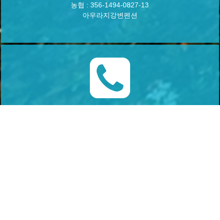
농협 : 356-1494-0827-13
아우라지강변펜션
010-5471-7033
AM 10:00 ~ PM 06:00
강원도 정선군 여량면 달뜬골길 24