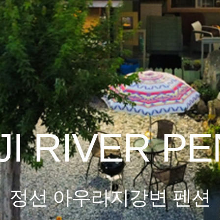
I RIVER P
정선 아우라지강변 펜션