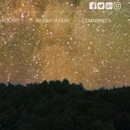
AROUND
RESERVATION
COMMUNITY
주변관광지
실시간 예약하기
예약안내
공지사항
이용후기
이용문의
포토앨범