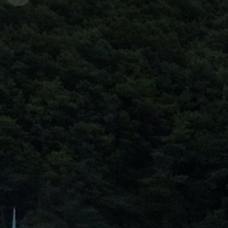
경
안
변
포
내
관
토
광
앨
범