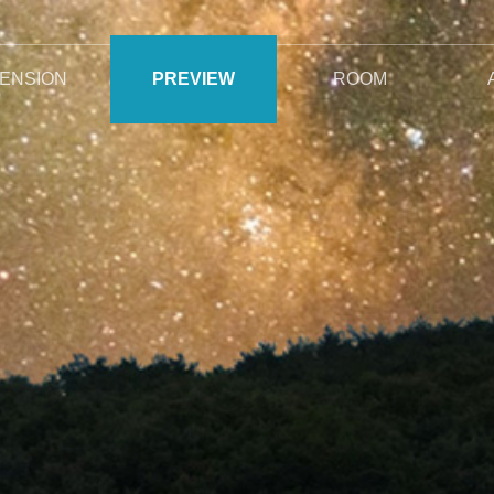
ENSION
PREVIEW
ROOM
지기 인사말
오시는길
야생화와 자연석정원
특별한서비스
펜션전경
주변전경
전체보기
안개비
이슬비
사랑비
여우비
봄비
단비
꽃비