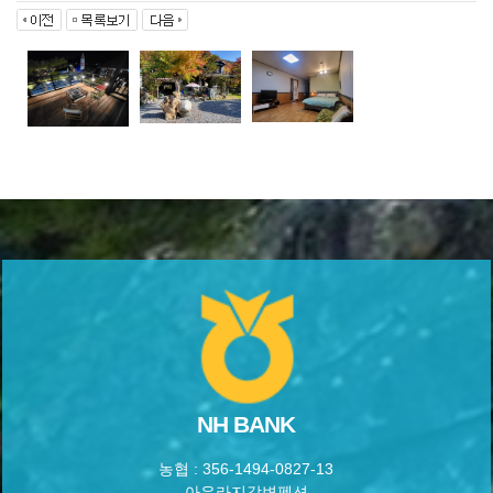
NH BANK
농협 : 356-1494-0827-13
아우라지강변펜션