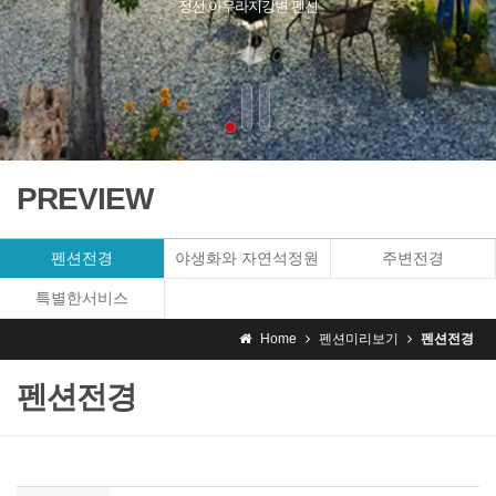
PREVIEW
펜션전경
야생화와 자연석정원
주변전경
특별한서비스
Home
펜션미리보기
펜션전경
펜션전경