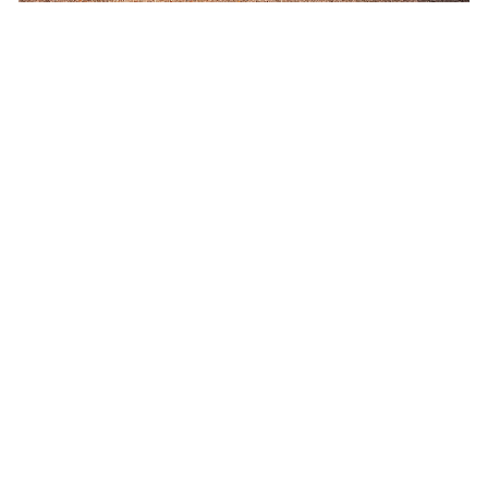
공지사항
more +
Notice
아우라지강변펜션 Special Service !!
2022-09-28
아우라지 강변펜션을 찾아주셔서 감사합니..
2022-09-28