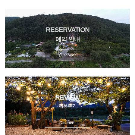
RESERVATION
예약 안내
Discover
REVIEW
이용후기
Discover