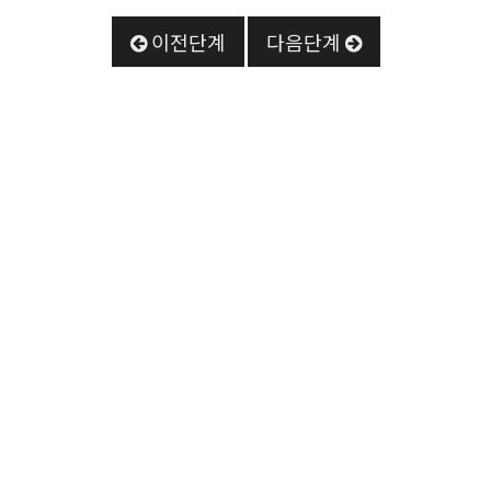
이전단계
다음단계
NH BANK
농협 : 356-1494-0827-13
아우라지강변펜션